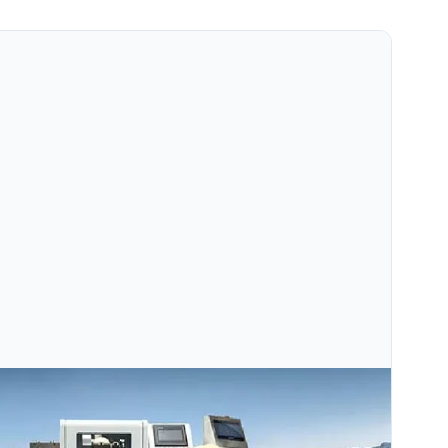
Hành Trình Của Một Món Trang Sức Từ Bản Phác