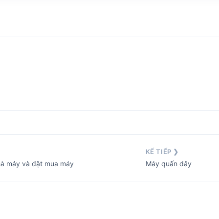
KẾ TIẾP ❯
hà máy và đặt mua máy móc của chúng tôi.
Máy quấn dây