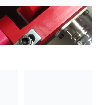
hất Cho Dây Vàng Năm 2026
 lựa chọn máy cắt kim cương tối ưu cho dây vàng trong sản
 bật bốn tiêu chí lựa chọn chính: độ chính x...