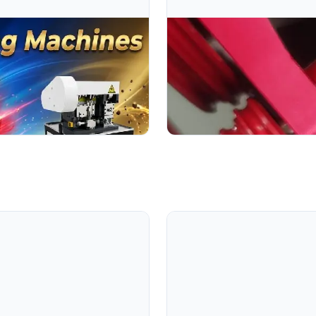
Jul 12, 2026
Máy Cắt Kim Cương Tốt N
y làm bi, máy làm hạt rỗng và
Trang này cung cấp hướng dẫn
xuất trang sức cao cấp. Nó nêu
Đọc toàn bộ bài viết