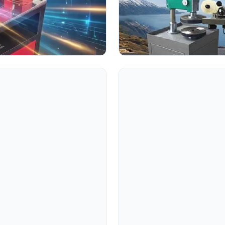
ch thức hoạt động và tầm quan
uy trình cắt k...
Mỗi món trang sức tinh xảo kh
và đá quý, mà còn là minh chứn
Đọc toàn bộ bài viết