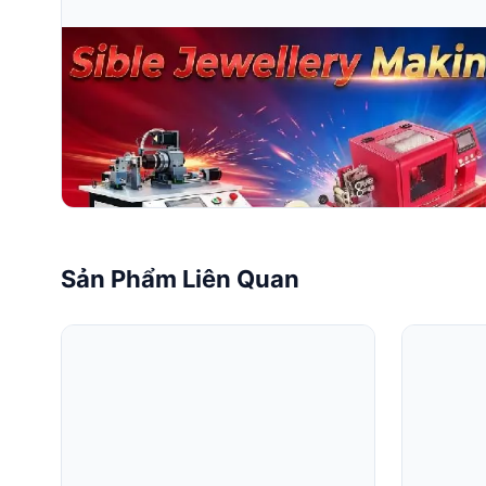
Aug 03, 2026
Hướng Dẫn Đầy Đủ Về Máy Làm Hạt Trang Sức
Hướng dẫn đầy đủ về máy làm hạt trang sức. Tìm hiểu về má
máy cắt kim cương cho sản xuất hạt vàng và bạc.
Đọc toàn bộ bài viết
Sản Phẩm Liên Quan