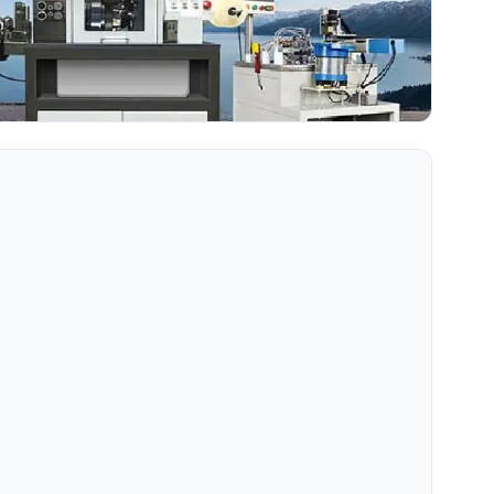
ông chỉ đơn thuần là sự kết hợp tuyệt đẹp giữa kim loại quý
g cho kỹ nghệ chế tác đầy tỉ mỉ. Bạn đã b...