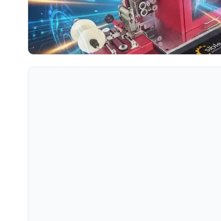
Khám phá máy cắt kim cương dùng cho dây và ống là gì, cá
trọng của nó đối với ngành sản xuất trang sức. Tìm hiểu về q
Đọc toàn bộ bài viết