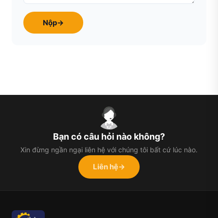
Nộp
→
Bạn có câu hỏi nào không?
Xin đừng ngần ngại liên hệ với chúng tôi bất cứ lúc nào.
Liên hệ
→