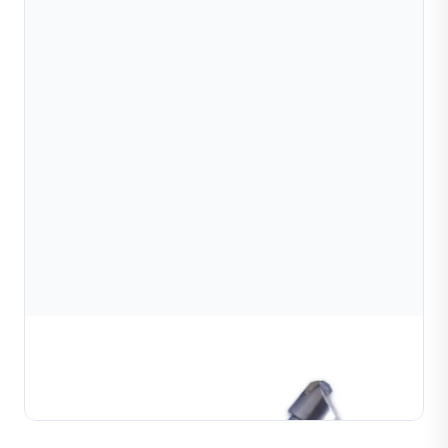
Dụng cụ cắt sáng bóng bánh đà kim cương | Khắc
& mài mặt trang sức
TÌM HIỂU THÊM