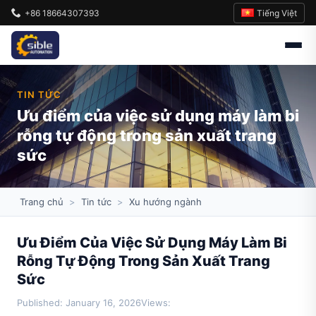
Tiếng Việt
+86 18664307393
TIN TỨC
Ưu điểm của việc sử dụng máy làm bi
rỗng tự động trong sản xuất trang
sức
Trang chủ
>
Tin tức
>
Xu hướng ngành
Ưu Điểm Của Việc Sử Dụng Máy Làm Bi
Rỗng Tự Động Trong Sản Xuất Trang
Sức
Published: January 16, 2026
Views: