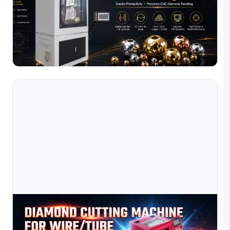
Nghiệp Trang Sức Của Bạn
Tìm hiểu cách chọn máy cắt kim cương phù hợp cho
doanh nghiệp sản xuất trang sức của bạn. So sánh máy
cắt dây, ống, bi và ống tròn theo năng suất, độ chính xác
Đọc toàn bộ bài viết
...
Aug 03, 2026
Máy Cắt Kim Cương Dây Và Ống: Hướng Dẫn Đầy