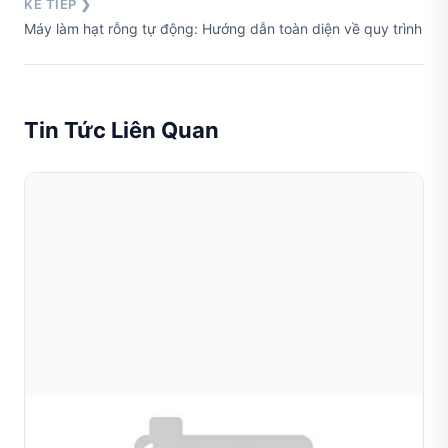
KẾ TIẾP ❯
Máy làm hạt rỗng tự động: Hướng dẫn toàn diện về quy trình sản
Tin Tức Liên Quan
Aug 08, 2026
Cắt Kim Cương Vòng Tay: Kỹ Thuật, Mẫu Hoa Văn