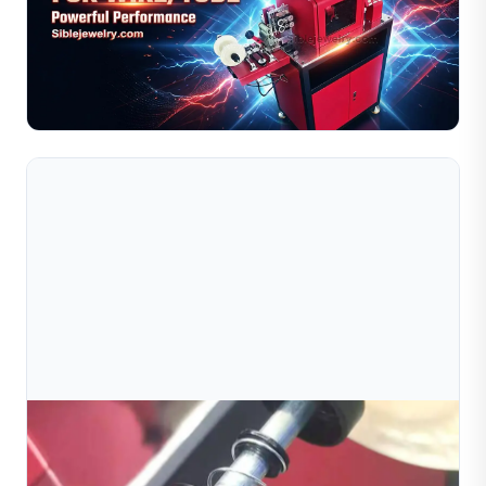
Đủ Về Gia Công Vàng, Bạc Và Đồng (20
Hướng dẫn đầy đủ về máy cắt kim cương cho dây và ống
vàng, bạc và đồng. Nhận cài đặt khuyến nghị, mẹo bảo
trì dụng cụ và hướng dẫn xử lý sự cố.
Đọc toàn bộ bài viết
Aug 03, 2026
Hướng Dẫn Đầy Đủ Về Máy Cắt Kim Cương Cho
Sản Xuất Trang Sức