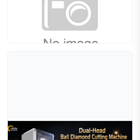
Và Mẹo Sản Xuất Cho Nhà Sản Xuất T
Tìm hiểu kỹ thuật cắt kim cương vòng tay cho lắc tay, dây
chuyền và vòng đeo. Bao gồm mẫu cắt, hành vi vật liệu,
lựa chọn dụng cụ và quy trình sản xuất.
Đọc toàn bộ bài viết
Aug 03, 2026
Cách Chọn Máy Cắt Kim Cương Cho Doanh