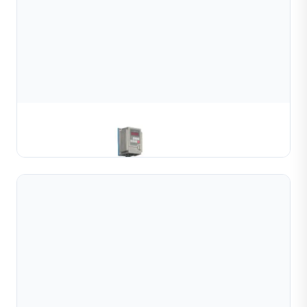
Máy Cuộn Kênh Vàng & Bạc
TÌM HIỂU THÊM