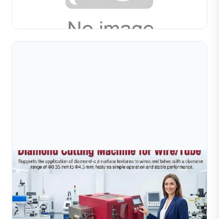
đánh bóng chuyên nghiệp và lên kế hoạch dây chuyền
Đọc toàn bộ bài viết
sản...
Jul 26, 2026
Giá Máy Cắt Kim Cương Cho Dây Và Ống: Hướng
Dẫn Chi Phí Đầy Đủ Cho Các Nhà Sản X
Hướng dẫn giá máy cắt kim cương cho dây và ống là cẩm
nang mua hàng thiết thực dành cho các nhà sản xuất