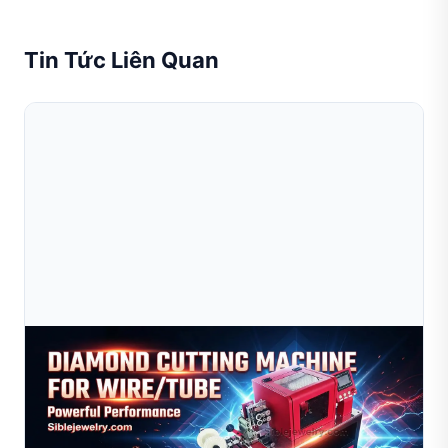
Tin Tức Liên Quan
Jul 09, 2026
Máy Kéo Dây Sible Dùng Trong Sản Xuất Trang
Sức
Khám phá lý do tại sao máy kéo dây Sible được các nhà