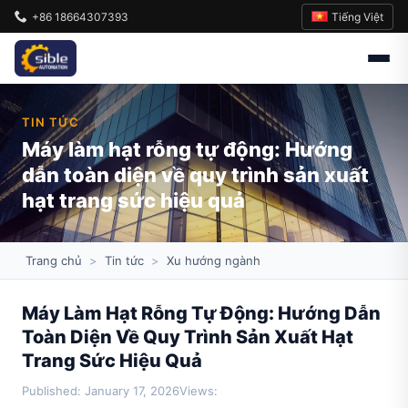
Tiếng Việt
+86 18664307393
TIN TỨC
Máy làm hạt rỗng tự động: Hướng
dẫn toàn diện về quy trình sản xuất
hạt trang sức hiệu quả
Trang chủ
>
Tin tức
>
Xu hướng ngành
Máy Làm Hạt Rỗng Tự Động: Hướng Dẫn
Toàn Diện Về Quy Trình Sản Xuất Hạt
Trang Sức Hiệu Quả
Published: January 17, 2026
Views: