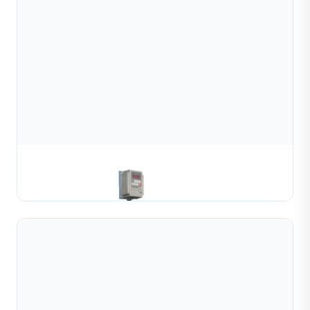
Máy Cuộn Kênh Vàng & Bạc
TÌM HIỂU THÊM