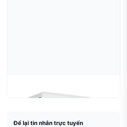
Máy Cắt Ống Kim Cương
TÌM HIỂU THÊM
Để lại tin nhắn trực tuyến