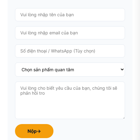
Nộp
→