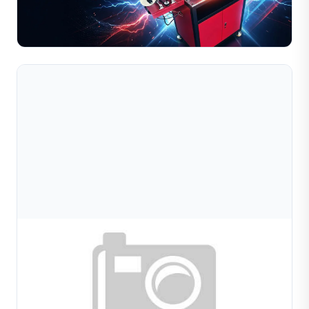
sản xuất trang sức trên toàn thế giới tin dùng. Tìm hiểu
các giải pháp ổn định, hiệu quả và tiết kiệm chi ...
Đọc toàn bộ bài viết
Aug 05, 2026
Thiết Bị Hàn Và Đánh Bóng Trang Sức: Hướng
Dẫn Thiết Yếu Cho Thiết Lập Dây Chuyề
Hướng dẫn đầy đủ về máy hàn và đánh bóng trang sức.
So sánh hàn laser và hàn điện trở, tìm hiểu quy trình