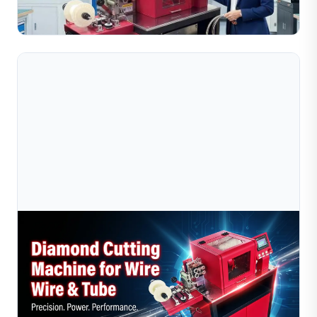
trang sức đang tìm kiếm thiết bị xử lý dây và ống chính...
Đọc toàn bộ bài viết
Jul 10, 2026
Máy Cắt Dây Kim Cương So Với Cắt Thủ Công:
Phương Pháp Nào Tốt Hơn Cho Người Chế
So sánh máy cắt dây kim cương với phương pháp cắt thủ
công dành cho người chế tác trang sức. Tìm hiểu xem
phương pháp nào mang lại độ chính xác cao hơn, hiệu