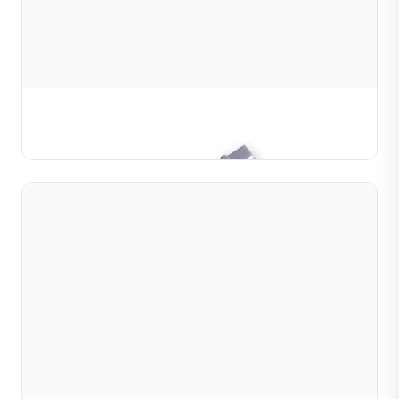
Khuôn hạt
TÌM HIỂU THÊM