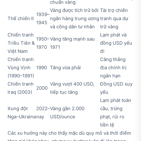
chuẩn vàng
Vàng được tích trữ bởi
Tài trợ chiến
1939–
Thế chiến II
ngân hàng trung ương
tranh qua dự
1945
và công dân tư nhân
trữ vàng
Chiến tranh
Lạm phát và
1950–
Vàng tăng mạnh sau
Triều Tiên &
đồng USD yếu
1970
1971
Việt Nam
đi
Chiến tranh
Căng thẳng
Vùng Vịnh
1990
Tăng vừa phải
địa chính trị
(1990–1991)
ngắn hạn
Chiến tranh
Vàng vượt 400 USD,
Đồng USD suy
2000
Iraq (2003)
tiếp tục tăng
yếu
Lạm phát toàn
Xung đột
2022–
Vàng gần 2.000
cầu, trừng
Nga–Ukraina
nay
USD/ounce
phạt, rủi ro
tiền tệ
Các xu hướng này cho thấy mặc dù quy mô và thời điểm