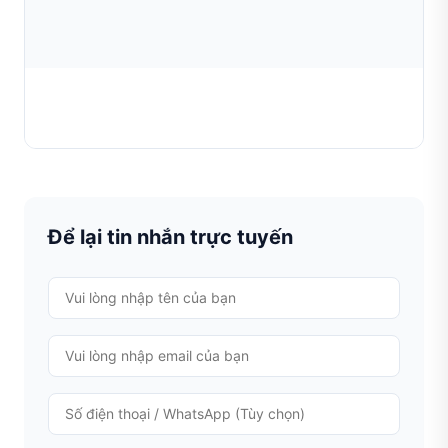
Dụng cụ tạo mặt cắt kim cương
TÌM HIỂU THÊM
Để lại tin nhắn trực tuyến