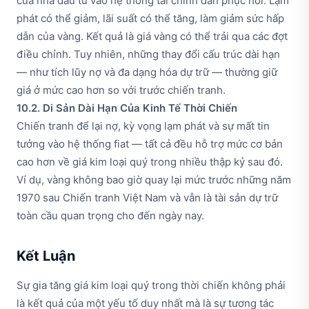
của nhà đầu tư vào hệ thống tài chính dần phục hồi. Lạm
phát có thể giảm, lãi suất có thể tăng, làm giảm sức hấp
dẫn của vàng. Kết quả là giá vàng có thể trải qua các đợt
điều chỉnh. Tuy nhiên, những thay đổi cấu trúc dài hạn
— như tích lũy nợ và đa dạng hóa dự trữ — thường giữ
giá ở mức cao hơn so với trước chiến tranh.
10.2. Di Sản Dài Hạn Của Kinh Tế Thời Chiến
Chiến tranh để lại nợ, kỳ vọng lạm phát và sự mất tin
tưởng vào hệ thống fiat — tất cả đều hỗ trợ mức cơ bản
cao hơn về giá kim loại quý trong nhiều thập kỷ sau đó.
Ví dụ, vàng không bao giờ quay lại mức trước những năm
1970 sau Chiến tranh Việt Nam và vẫn là tài sản dự trữ
toàn cầu quan trọng cho đến ngày nay.
Kết Luận
Sự gia tăng giá kim loại quý trong thời chiến không phải
là kết quả của một yếu tố duy nhất mà là sự tương tác