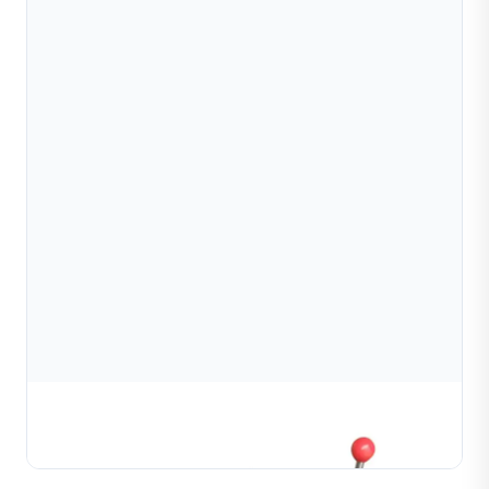
Máy Cắt Hạt Cườm
TÌM HIỂU THÊM