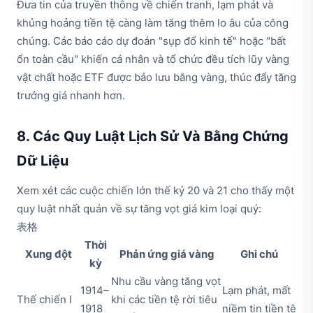
Đưa tin của truyền thông về chiến tranh, lạm phát và
khủng hoảng tiền tệ càng làm tăng thêm lo âu của công
chúng. Các báo cáo dự đoán "sụp đổ kinh tế" hoặc "bất
ổn toàn cầu" khiến cá nhân và tổ chức đều tích lũy vàng
vật chất hoặc ETF được bảo lưu bằng vàng, thúc đẩy tăng
trưởng giá nhanh hơn.
8. Các Quy Luật Lịch Sử Và Bằng Chứng
Dữ Liệu
Xem xét các cuộc chiến lớn thế kỷ 20 và 21 cho thấy một
quy luật nhất quán về sự tăng vọt giá kim loại quý:
表格
Thời
Xung đột
Phản ứng giá vàng
Ghi chú
kỳ
Nhu cầu vàng tăng vọt
1914–
Lạm phát, mất
Thế chiến I
khi các tiền tệ rời tiêu
1918
niềm tin tiền tệ