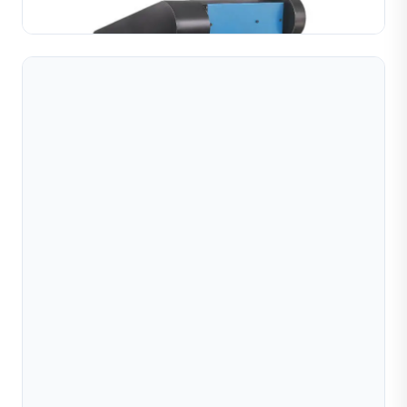
TÌM HIỂU THÊM