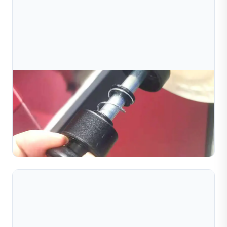
Aug 03, 2026
Hướng Dẫn Đầy Đủ Về Máy Cắt Kim Cương Cho
Sản Xuất Trang Sức
Giám đốc Sản xuất, Nhà máy Vàng Al-Rashid, Dubai, UAE
Đọc toàn bộ bài viết