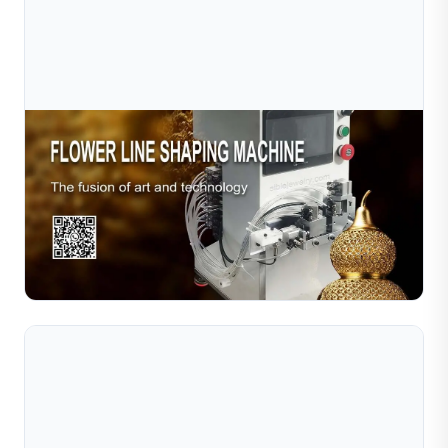
Jul 10, 2026
Máy Sible Filigree: Nơi Công Nghệ Chính Xác
Giao Thoa Cùng Nghệ Thuật Chế Tác Tr
Tại Sible, chúng tôi không chỉ bán máy móc—chúng tôi
cung cấp các giải pháp sản xuất trang sức sẵn sàng cho
tương lai. Dù bạn đang nâng cấp xưởng chế tác quy mô...
Đọc toàn bộ bài viết