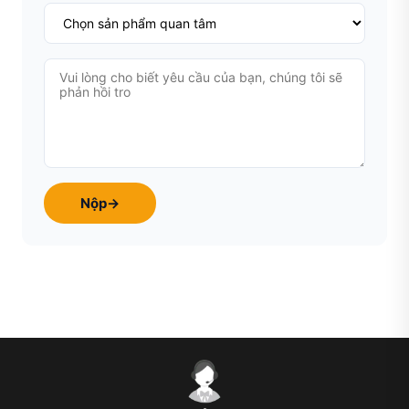
Nộp
→