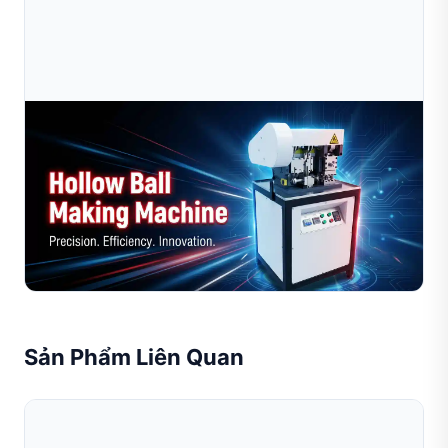
Jul 10, 2026
Ưu Điểm Của Việc Sử Dụng Máy Làm Bi Rỗng Tự
Động Trong Sản Xuất Trang Sức
Trong ngành sản xuất trang sức hiện đại, hiệu suất, tính
đồng nhất và chất lượng sản phẩm đóng vai trò then
chốt để duy trì khả năng cạnh tranh. Một thiết bị th...
Đọc toàn bộ bài viết
Sản Phẩm Liên Quan