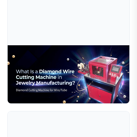
Jul 10, 2026
Máy Cắt Dây Kim Cương Trong Sản Xuất Trang
Sức Là Gì?
Khám phá cách máy cắt dây kim cương giúp nâng cao độ
chính xác, hiệu suất và chất lượng trong quy trình sản
xuất trang sức. Tìm hiểu về các tính năng, vật liệu,...
Đọc toàn bộ bài viết