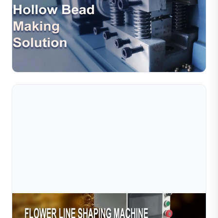
Giải Pháp Sản Xuất Hạt Trang Sức Rỗng – Tự
Động Hóa Hiệu Quả Cho Quy Trình Chế T
Hạt rỗng được sử dụng rộng rãi trong thiết kế trang sức
hiện đại nhờ kết cấu nhẹ, vẻ ngoài thanh lịch và hiệu quả
về chi phí. Tuy nhiên, các phương pháp sản xuấ...
Đọc toàn bộ bài viết
Jul 10, 2026
Máy Sible Filigree: Nơi Công Nghệ Chính Xác