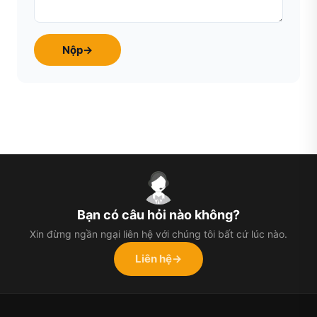
Nộp
→
Bạn có câu hỏi nào không?
Xin đừng ngần ngại liên hệ với chúng tôi bất cứ lúc nào.
Liên hệ
→