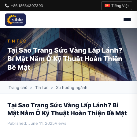
Tiếng Việt
+86 18664307393
TIN TỨC
Tại Sao Trang Sức Vàng Lấp Lánh?
Bí Mật Nằm Ở Kỹ Thuật Hoàn Thiện
Bề Mặt
Trang chủ
>
Tin tức
>
Xu hướng ngành
Tại Sao Trang Sức Vàng Lấp Lánh? Bí
Mật Nằm Ở Kỹ Thuật Hoàn Thiện Bề Mặt
Published: June 11, 2025
Views: