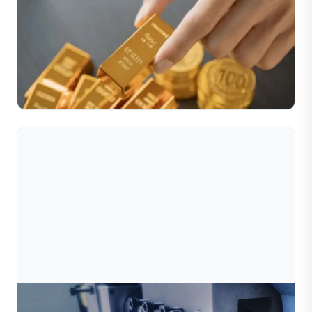
Giải Pháp Sản Xuất Bi Rỗng Tự Động Trong Chế
Tác Trang Sức
Trong ngành công nghiệp trang sức đầy cạnh tranh hiện
nay, các nhà sản xuất đang chịu áp lực ngày càng lớn
trong việc tạo ra những mẫu thiết kế có trọng lượng n...
Đọc toàn bộ bài viết
Jul 10, 2026