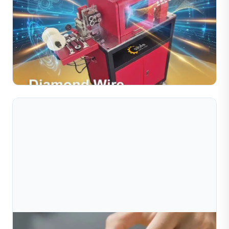
Jul 10, 2026
Máy Cắt Dây Kim Cương Dùng Trong Chế Tác
Trang Sức Chính Xác
Máy cắt dây kim cương là thiết bị thiết yếu dành cho các
nhà sản xuất trang sức chú trọng đến độ chính xác, hiệu
quả và chất lượng ổn định. Nhờ khả năng vận hàn...
Đọc toàn bộ bài viết
Jul 10, 2026