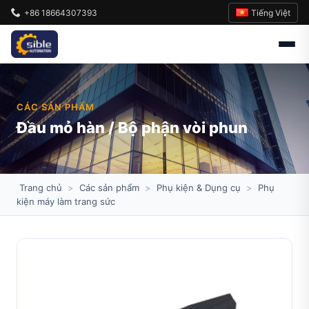
Tiếng Việt
+86 18664307393
CÁC SẢN PHẨM
Đầu mỏ hàn / Bộ phận vòi phun
Trang chủ
>
Các sản phẩm
>
Phụ kiện & Dụng cụ
>
Phụ
kiện máy làm trang sức