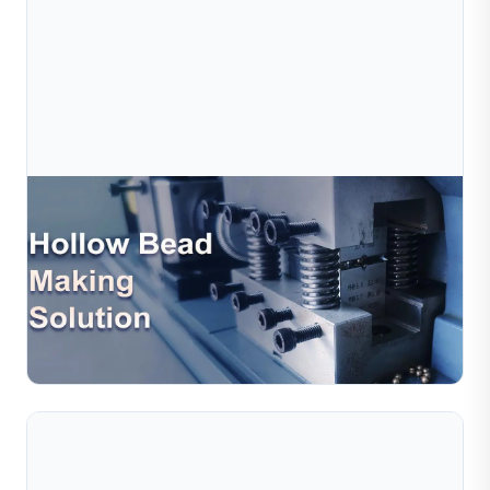
Jul 10, 2026
Giải Pháp Sản Xuất Hạt Trang Sức Rỗng – Tự
Động Hóa Hiệu Quả Cho Quy Trình Chế T
Hạt rỗng được sử dụng rộng rãi trong thiết kế trang sức
hiện đại nhờ kết cấu nhẹ, vẻ ngoài thanh lịch và hiệu quả
về chi phí. Tuy nhiên, các phương pháp sản xuấ...
Đọc toàn bộ bài viết