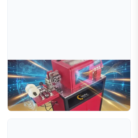
Jul 09, 2026
Máy Cắt Kim Cương Dùng Cho Dây Và Ống Là Gì?
Khám phá máy cắt kim cương dùng cho dây và ống là gì,
cách thức hoạt động và tầm quan trọng của nó đối với
ngành sản xuất trang sức. Tìm hiểu về quy trình cắt k...
Đọc toàn bộ bài viết