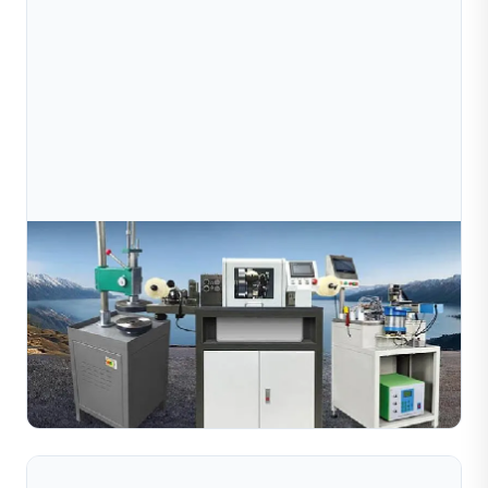
Jul 09, 2026
Máy Cắt Dây Kim Loại Làm Trang Sức Hoạt Động
Như Thế Nào? Hướng Dẫn Đầy Đủ Dành
Tìm hiểu cách máy cắt dây kim loại sử dụng dụng cụ kim
cương để tạo ra các họa tiết trang trí trên dây kim loại.
Khám phá quy trình làm việc, những lợi ích chín...
Đọc toàn bộ bài viết