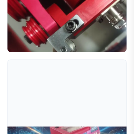
Jul 12, 2026
Máy Cắt Kim Cương Tốt Nhất Cho Dây Vàng Năm
2026
Trang này cung cấp hướng dẫn lựa chọn máy cắt kim
cương tối ưu cho dây vàng trong sản xuất trang sức cao
cấp. Nó nêu bật bốn tiêu chí lựa chọn chính: độ chính x...
Đọc toàn bộ bài viết