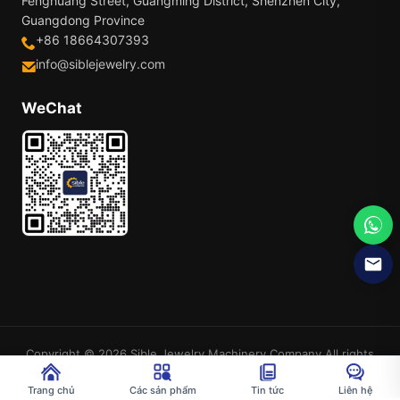
Fenghuang Street, Guangming District, Shenzhen City,
Guangdong Province
+86 18664307393
info@siblejewelry.com
WeChat
Copyright © 2026 Sible Jewelry Machinery Company.All rights
reserved
Sơ đồ trang web
Trang chủ
Các sản phẩm
Tin tức
Liên hệ