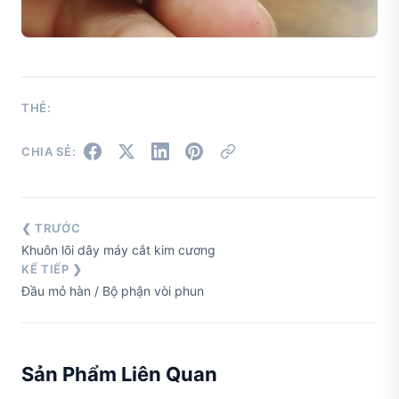
THẺ:
CHIA SẺ:
❮ TRƯỚC
Khuôn lõi dây máy cắt kim cương
KẾ TIẾP ❯
Đầu mỏ hàn / Bộ phận vòi phun
Sản Phẩm Liên Quan