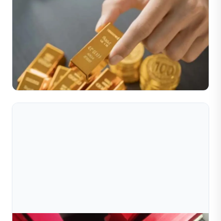
Jul 10, 2026
Giải Pháp Sản Xuất Bi Rỗng Tự Động Trong Chế
Tác Trang Sức
Trong ngành công nghiệp trang sức đầy cạnh tranh hiện
nay, các nhà sản xuất đang chịu áp lực ngày càng lớn
trong việc tạo ra những mẫu thiết kế có trọng lượng n...
Đọc toàn bộ bài viết