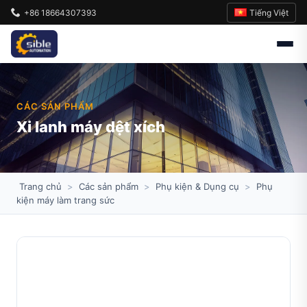
Tiếng Việt
+86 18664307393
CÁC SẢN PHẨM
Xi lanh máy dệt xích
Trang chủ
>
Các sản phẩm
>
Phụ kiện & Dụng cụ
>
Phụ
kiện máy làm trang sức