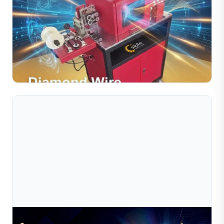
Jul 10, 2026
Máy Cắt Dây Kim Cương Dùng Trong Chế Tác
Trang Sức Chính Xác
Máy cắt dây kim cương là thiết bị thiết yếu dành cho các
nhà sản xuất trang sức chú trọng đến độ chính xác, hiệu
quả và chất lượng ổn định. Nhờ khả năng vận hàn...
Đọc toàn bộ bài viết
Jul 10, 2026