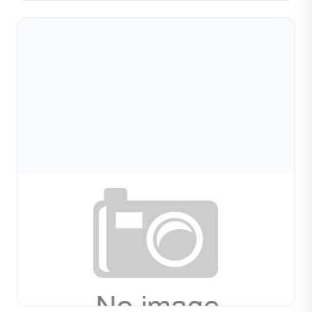
Aug 08, 2026
Máy Tạo Hình Dây Và Ống Cho Sản Xuất Trang
Sức: Ứng Dụng, Kỹ Thuật Và Hướng Dẫn
So sánh máy tạo hình dây và máy tạo hình ống cho sản
xuất trang sức. Tìm hiểu ứng dụng, cân nhắc vật liệu, tùy
chọn mẫu và cách lựa chọn máy phù hợp.
Đọc toàn bộ bài viết