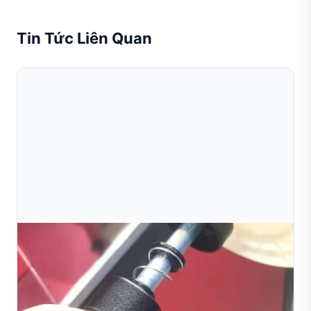
Tin Tức Liên Quan
Aug 03, 2026
Hướng Dẫn Đầy Đủ Về Máy Cắt Kim Cương Cho
Sản Xuất Trang Sức
Giám đốc Sản xuất, Nhà máy Vàng Al-Rashid, Dubai, UAE