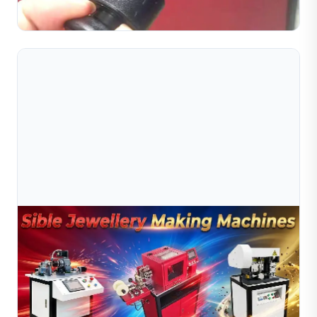
Đọc toàn bộ bài viết
Aug 03, 2026
Hướng Dẫn Đầy Đủ Về Máy Làm Hạt Trang Sức
Hướng dẫn đầy đủ về máy làm hạt trang sức. Tìm hiểu về
máy làm bi, máy làm hạt rỗng và máy cắt kim cương cho
sản xuất hạt vàng và bạc.
Đọc toàn bộ bài viết