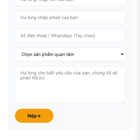
Nộp
→