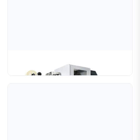
Máy cắt dây kim cương
TÌM HIỂU THÊM