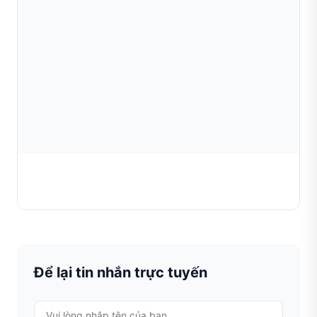
Máy cắt đậu ngót đúc
TÌM HIỂU THÊM
Để lại tin nhắn trực tuyến