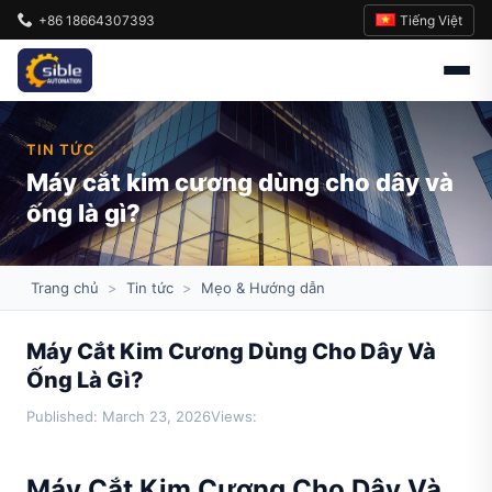
Tiếng Việt
+86 18664307393
TIN TỨC
Máy cắt kim cương dùng cho dây và
ống là gì?
Trang chủ
>
Tin tức
>
Mẹo & Hướng dẫn
Máy Cắt Kim Cương Dùng Cho Dây Và
Ống Là Gì?
Published: March 23, 2026
Views:
Máy Cắt Kim Cương Cho Dây Và