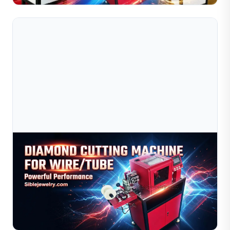
Jul 09, 2026
Máy Kéo Dây Sible Dùng Trong Sản Xuất Trang
Sức
Khám phá lý do tại sao máy kéo dây Sible được các nhà
sản xuất trang sức trên toàn thế giới tin dùng. Tìm hiểu
các giải pháp ổn định, hiệu quả và tiết kiệm chi ...
Đọc toàn bộ bài viết