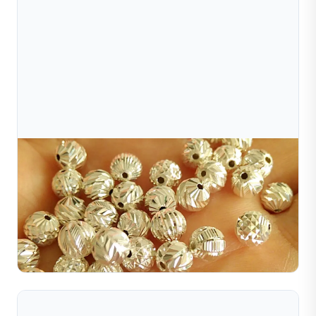
Jul 10, 2026
Tại Sao Trang Sức Vàng Lấp Lánh? Bí Mật Nằm Ở
Kỹ Thuật Hoàn Thiện Bề Mặt
Gold jewelry shines due to surface treatments like
polishing, diamond cutting, sandblasting, brushing, and
more. Discover the top finishing techniques here.
Đọc toàn bộ bài viết