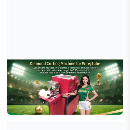
Jul 16, 2026
Cách Chủ Một Xưởng Trang Sức Nhỏ Cuối Cùng
Cũng Được Xem World Cup Nhờ Máy Cắt K
Khám phá cách một chủ xưởng trang sức ở Quảng Đông
đã tự động hóa quy trình sản xuất bằng máy cắt kim
cương của Sible dành cho dây/ống (0,35mm–4,5mm),
Đọc toàn bộ bài viết
giúp sản ...