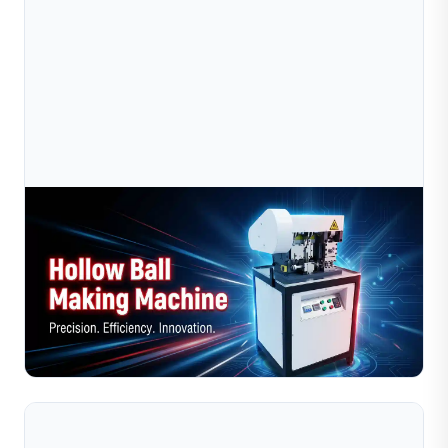
Jul 10, 2026
Ưu Điểm Của Việc Sử Dụng Máy Làm Bi Rỗng Tự
Động Trong Sản Xuất Trang Sức
Trong ngành sản xuất trang sức hiện đại, hiệu suất, tính
đồng nhất và chất lượng sản phẩm đóng vai trò then
chốt để duy trì khả năng cạnh tranh. Một thiết bị th...
Đọc toàn bộ bài viết