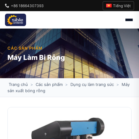
Tiếng Việt
+86 18664307393
CÁC SẢN PHẨM
Máy Làm Bi Rỗng
Trang chủ
>
Các sản phẩm
>
Dụng cụ làm trang sức
>
Máy
sản xuất bóng rỗng