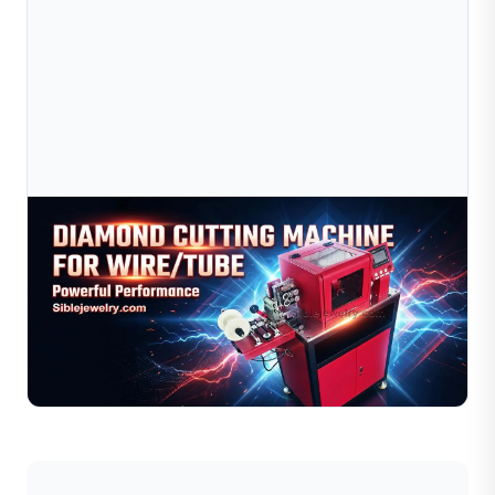
Jul 09, 2026
Máy Kéo Dây Sible Dùng Trong Sản Xuất Trang
Sức
Khám phá lý do tại sao máy kéo dây Sible được các nhà
sản xuất trang sức trên toàn thế giới tin dùng. Tìm hiểu
các giải pháp ổn định, hiệu quả và tiết kiệm chi ...
Đọc toàn bộ bài viết