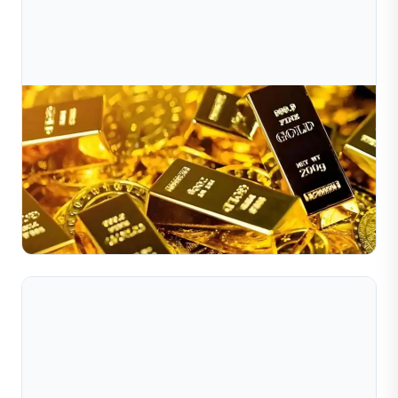
Jul 10, 2026
Xu Hướng Nhu Cầu Thị Trường Trang Sức Toàn
Cầu Năm 2025
Thị trường trang sức toàn cầu năm 2025 đang cho thấy
đà phục hồi mạnh mẽ và xu hướng tiêu dùng đang thay
đổi, được định hình bởi công nghệ, tính bền vững và cá
Đọc toàn bộ bài viết
...