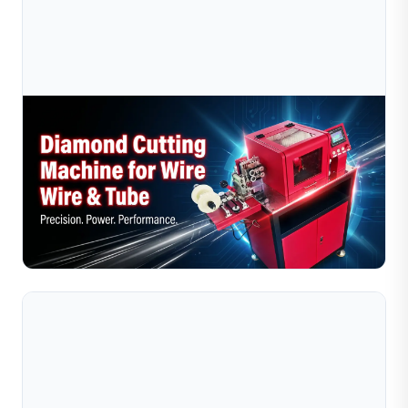
Jul 10, 2026
Máy Cắt Dây Kim Cương So Với Cắt Thủ Công:
Phương Pháp Nào Tốt Hơn Cho Người Chế
So sánh máy cắt dây kim cương với phương pháp cắt thủ
công dành cho người chế tác trang sức. Tìm hiểu xem
phương pháp nào mang lại độ chính xác cao hơn, hiệu
Đọc toàn bộ bài viết
qu...