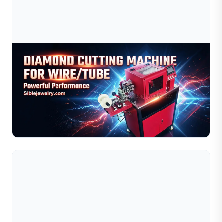
Jul 09, 2026
Máy Cắt Kim Cương Cho Dây Và Ống | Nhà Sản
Xuất Thiết Bị Cắt Dây Trang Sức
Máy cắt kim cương độ chính xác cao dùng để gia công
dây và ống trang sức. Thích hợp cho vàng, bạc và đồng.
Nâng cao hiệu quả, giảm chi phí. Yêu cầu báo giá ngay...
Đọc toàn bộ bài viết