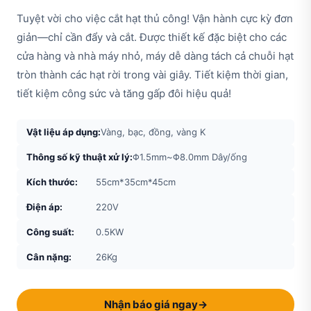
Tuyệt vời cho việc cắt hạt thủ công! Vận hành cực kỳ đơn
giản—chỉ cần đẩy và cắt. Được thiết kế đặc biệt cho các
cửa hàng và nhà máy nhỏ, máy dễ dàng tách cả chuỗi hạt
tròn thành các hạt rời trong vài giây. Tiết kiệm thời gian,
tiết kiệm công sức và tăng gấp đôi hiệu quả!
Vật liệu áp dụng:
Vàng, bạc, đồng, vàng K
Thông số kỹ thuật xử lý:
Φ1.5mm~Φ8.0mm Dây/ống
Kích thước:
55cm*35cm*45cm
Điện áp:
220V
Công suất:
0.5KW
Cân nặng:
26Kg
Nhận báo giá ngay
→