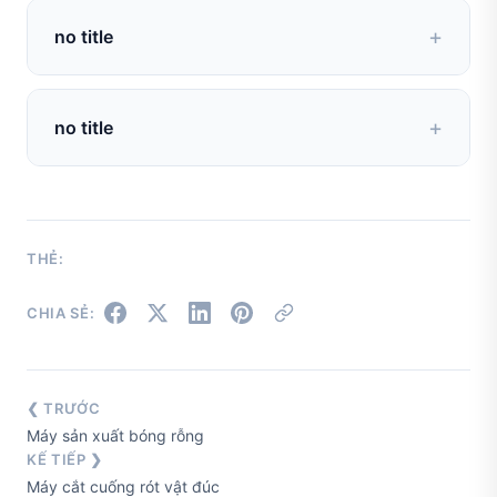
no title
no data
no title
no data
THẺ:
CHIA SẺ:
❮ TRƯỚC
Máy sản xuất bóng rỗng
KẾ TIẾP ❯
Máy cắt cuống rót vật đúc