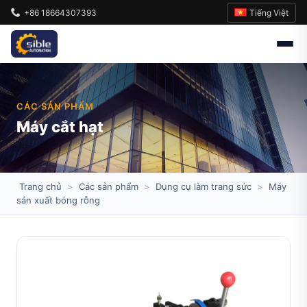
Tiếng Việt
+86 18664307393
CÁC SẢN PHẨM
Máy cắt hạt
Trang chủ
>
Các sản phẩm
>
Dụng cụ làm trang sức
>
Máy
sản xuất bóng rỗng