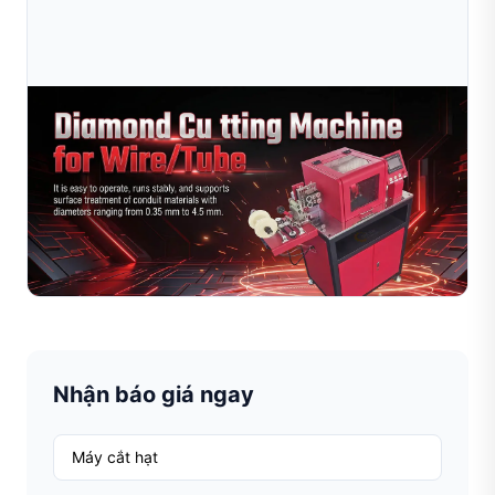
Jul 14, 2026
Báo Cáo Khảo Sát Thực Tế: Cách Một Nhà Máy
Sản Xuất Dây Vàng Tại Thủy Bối Vận Hà
Hãy đến thăm một xưởng sản chế tác dây vàng tại Thâm
Quyến để khám phá cách máy tạo hình dây của Sible
mang lại hiệu suất ổn định, hiệu quả cao hơn, chi phí
Đọc toàn bộ bài viết
nhâ...
Nhận báo giá ngay