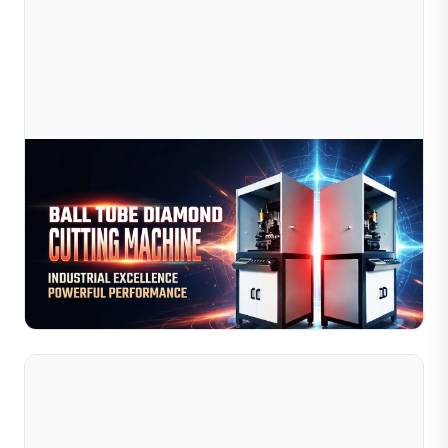
Jul 09, 2026
Tự Động Hóa Sẽ Làm Thay Đổi Ngành Sản Xuất
Trang Sức Như Thế Nào Vào Năm 2026?
Khám phá cách máy móc sản xuất trang sức tự động cải
thiện độ chính xác, hiệu quả và khả năng mở rộng trong
năm 2026. Tìm hiểu các giải pháp cắt kim cương, làm ...
Đọc toàn bộ bài viết