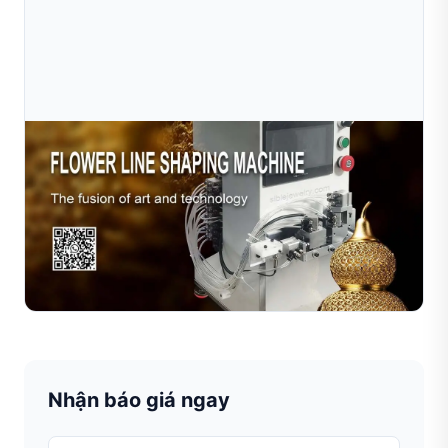
Jul 10, 2026
Máy Sible Filigree: Nơi Công Nghệ Chính Xác
Giao Thoa Cùng Nghệ Thuật Chế Tác Tr
Tại Sible, chúng tôi không chỉ bán máy móc—chúng tôi
cung cấp các giải pháp sản xuất trang sức sẵn sàng cho
tương lai. Dù bạn đang nâng cấp xưởng chế tác quy mô...
Đọc toàn bộ bài viết
Nhận báo giá ngay