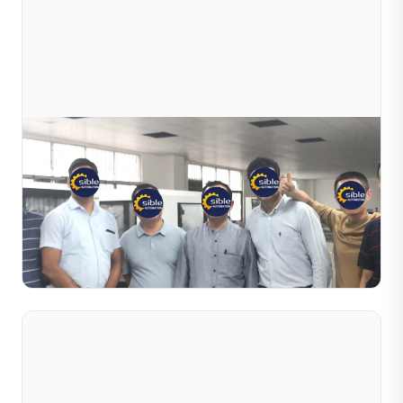
Jul 10, 2026
Khách Hàng Kinh Doanh Trang Sức Từ Ấn Độ Đã
Đến Nhà Máy Của Chúng Tôi Để Kiểm Tr
Khách hàng kinh doanh trang sức từ Ấn Độ đã đến nhà
máy của chúng tôi để kiểm tra và tìm hiểu. Họ đánh giá
rất cao chất lượng thiết bị cũng như dành lời khen ng...
Đọc toàn bộ bài viết