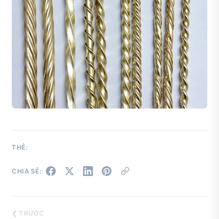
THẺ:
CHIA SẺ:
❮ TRƯỚC