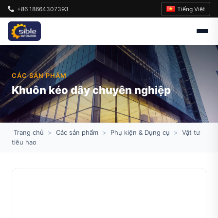
Tiếng Việt
+86 18664307393
CÁC SẢN PHẨM
Khuôn kéo dây chuyên nghiệp
Trang chủ
>
Các sản phẩm
>
Phụ kiện & Dụng cụ
>
Vật tư
tiêu hao