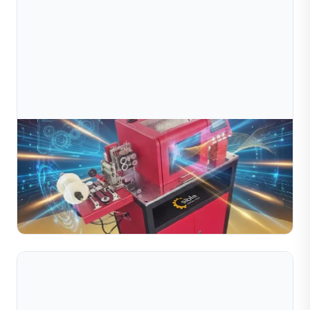
Jul 09, 2026
Máy Cắt Kim Cương Dùng Cho Dây Và Ống Là Gì?
Khám phá máy cắt kim cương dùng cho dây và ống là gì,
cách thức hoạt động và tầm quan trọng của nó đối với
ngành sản xuất trang sức. Tìm hiểu về quy trình cắt k...
Đọc toàn bộ bài viết