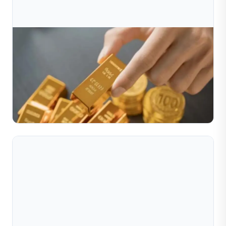
Jul 10, 2026
Giải Pháp Sản Xuất Bi Rỗng Tự Động Trong Chế
Tác Trang Sức
Trong ngành công nghiệp trang sức đầy cạnh tranh hiện
nay, các nhà sản xuất đang chịu áp lực ngày càng lớn
trong việc tạo ra những mẫu thiết kế có trọng lượng n...
Đọc toàn bộ bài viết