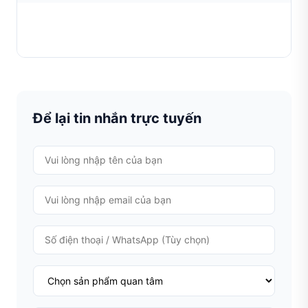
Dụng cụ tạo mặt cắt kim cương
TÌM HIỂU THÊM
Để lại tin nhắn trực tuyến