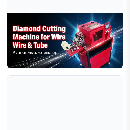
Jul 10, 2026
Máy Cắt Dây Kim Cương So Với Cắt Thủ Công:
Phương Pháp Nào Tốt Hơn Cho Người Chế
So sánh máy cắt dây kim cương với phương pháp cắt thủ
công dành cho người chế tác trang sức. Tìm hiểu xem
phương pháp nào mang lại độ chính xác cao hơn, hiệu
Đọc toàn bộ bài viết
qu...