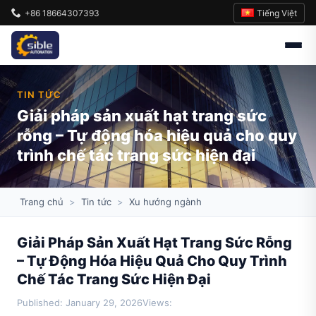
Tiếng Việt
+86 18664307393
TIN TỨC
Giải pháp sản xuất hạt trang sức
rỗng – Tự động hóa hiệu quả cho quy
trình chế tác trang sức hiện đại
Trang chủ
>
Tin tức
>
Xu hướng ngành
Giải Pháp Sản Xuất Hạt Trang Sức Rỗng
– Tự Động Hóa Hiệu Quả Cho Quy Trình
Chế Tác Trang Sức Hiện Đại
Published: January 29, 2026
Views: