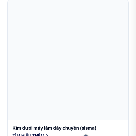
Kìm dưới máy làm dây chuyền (sisma)
TÌM HIỂU THÊM