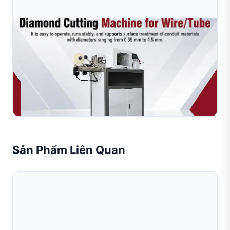
Jul 09, 2026
Làm Thế Nào Để Nâng Cao Hiệu Quả Sản Xuất
Trang Sức Bằng Máy Móc Hiện Đại?
Tìm hiểu cách các máy móc tự động hiện đại có thể nâng
cao hiệu quả sản xuất trang sức, giảm chi phí nhân công
và cải thiện chất lượng sản phẩm. Khám phá các má...
Đọc toàn bộ bài viết
Sản Phẩm Liên Quan