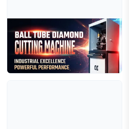
Jul 10, 2026
Cách Máy Cắt Kim Cương Dạng Ống Cầu Giúp
Nâng Cao Hiệu Quả Sản Xuất Trang Sức
Nâng cao hiệu suất sản xuất trang sức với máy cắt kim
cương dạng ống (ball tube) của Sible. Hệ thống tự động
hóa điều khiển bằng CNC mang lại các đường cắt và h...
Đọc toàn bộ bài viết