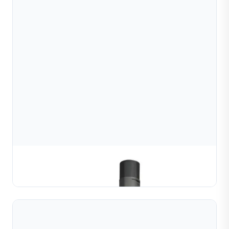
Máy CNC vòng tay trang sức
TÌM HIỂU THÊM