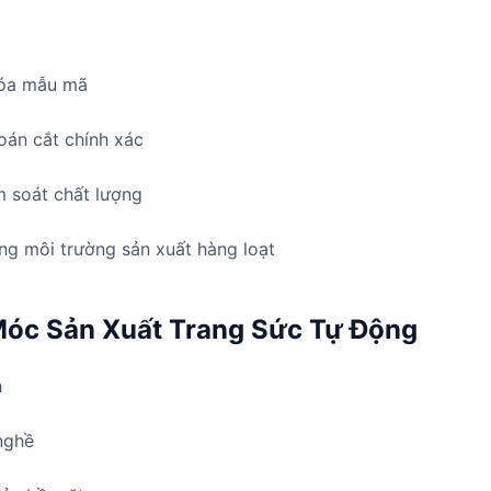
 hóa mẫu mã
toán cắt chính xác
m soát chất lượng
ong môi trường sản xuất hàng loạt
óc Sản Xuất Trang Sức Tự Động
h
nghề