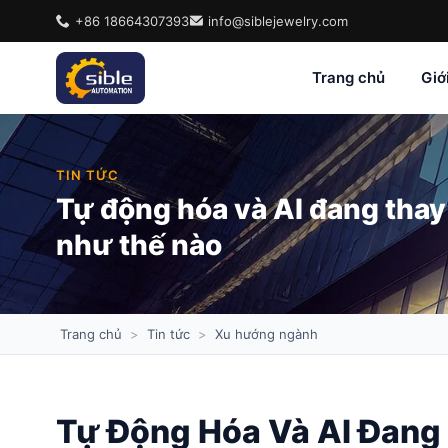
+86 18664307393
info@siblejewelry.com
Trang chủ
Giớ
TIN TỨC
Tự động hóa và AI đang thay
như thế nào
Trang chủ
>
Tin tức
>
Xu hướng ngành
Tự Động Hóa Và AI Đang 