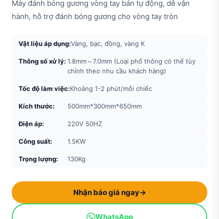
Máy đánh bóng gương vòng tay bán tự động, dễ vận
hành, hỗ trợ đánh bóng gương cho vòng tay tròn
Vật liệu áp dụng:
Vàng, bạc, đồng, vàng K
Thông số xử lý:
1.8mm～7.0mm (Loại phổ thông có thể tùy
chỉnh theo nhu cầu khách hàng)
Tốc độ làm việc:
Khoảng 1-2 phút/mỗi chiếc
Kích thước:
500mm*300mm*650mm
Điện áp:
220V 50HZ
Công suất:
1.5KW
Trọng lượng:
130Kg
Nhận báo giá ngay
→
WhatsApp