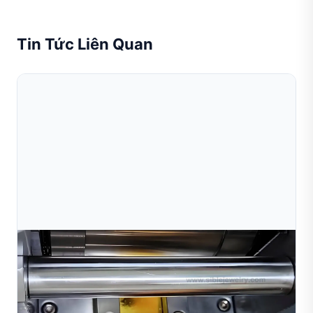
Tin Tức Liên Quan
Jul 10, 2026
Dây Chuyền Sản Xuất Trang Sức Vàng: Máy Móc
Và Quy Trình Làm Việc Được Giải Thíc
Khám phá quy trình sản xuất trang sức vàng hoàn chỉnh,