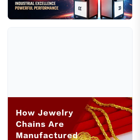
năm 2026. Tìm hiểu các giải pháp cắt kim cương, làm ...
Đọc toàn bộ bài viết
Aug 03, 2026
Hướng Dẫn Giá Máy Cắt Kim Cương CNC: Chi Phí,
Yếu Tố Ảnh Hưởng Và Mẹo Ngân Sách
Hướng dẫn giá máy cắt kim cương CNC cho nhà sản xuất
trang sức. Hiểu các yếu tố chi phí, dải giá từ 2.000 đến