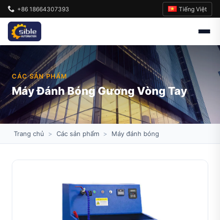
Tiếng Việt
+86 18664307393
CÁC SẢN PHẨM
Máy Đánh Bóng Gương Vòng Tay
Trang chủ
>
Các sản phẩm
>
Máy đánh bóng