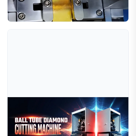
từ khâu chuẩn bị nguyên liệu đến khâu hoàn thiện. Tìm
hiểu về các máy móc chủ chốt bao gồm máy làm hạt, m...
Đọc toàn bộ bài viết
Jul 09, 2026
Tự Động Hóa Sẽ Làm Thay Đổi Ngành Sản Xuất
Trang Sức Như Thế Nào Vào Năm 2026?
Khám phá cách máy móc sản xuất trang sức tự động cải
thiện độ chính xác, hiệu quả và khả năng mở rộng trong