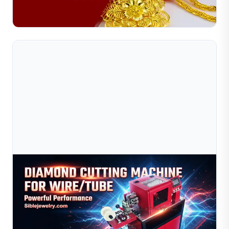
20.000+ USD và cách lập ngân sách.
Đọc toàn bộ bài viết
Jul 09, 2026
Máy Cắt Kim Cương Cho Dây Và Ống | Nhà Sản
Xuất Thiết Bị Cắt Dây Trang Sức
Máy cắt kim cương độ chính xác cao dùng để gia công
dây và ống trang sức. Thích hợp cho vàng, bạc và đồng.
Nâng cao hiệu quả, giảm chi phí. Yêu cầu báo giá ngay...