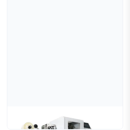
Máy Cắt Kim Cương Tự Động Độ Chính Xác Cao
Cho Dây Và Ống