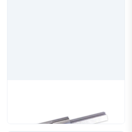
Khuôn Lõi Dây Máy Cắt Kim Cương
Khuôn lõi dây máy cắt kim cương, phụ tùng chính xác
cho máy cắt kim cương dùng trong sản xuất trang
sức. Được chế tạo theo thông số kỹ thuật chính xác
TÌM HIỂU THÊM
để lắp đặt đáng tin cậy và hiệu suất cắt ổn định....