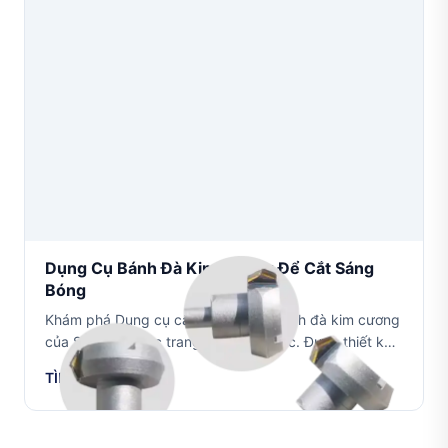
Dụng Cụ Bánh Đà Kim Cương Để Cắt Sáng
Bóng
Khám phá Dụng cụ cắt sáng bóng bánh đà kim cương
của Sible để khắc trang sức chính xác. Được thiết kế
cho vàng, bạc, bạch kim và các kim loại quý khác với
TÌM HIỂU THÊM
tuổi thọ dài và hiệu suất cắt sáng bóng vượt ...