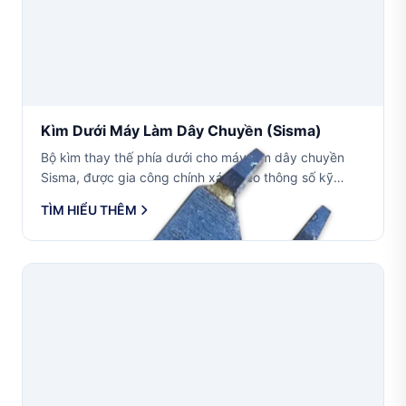
Kìm Dưới Máy Làm Dây Chuyền (sisma)
Bộ kìm thay thế phía dưới cho máy làm dây chuyền
Sisma, được gia công chính xác theo thông số kỹ
thuật OEM. Có sẵn với nhiều kích cỡ dây bao gồm
TÌM HIỂU THÊM
0.40mm (0.60mm1.08mm), 0.35mm
(0.53mm0.95mm) và 0.275mm...