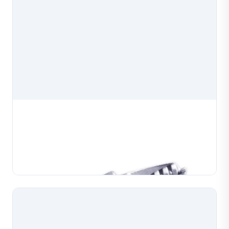
Xi Lanh Máy Dệt Xích
Xi lanh máy dệt xích, linh kiện chính xác cho máy dệt
và tạo hình xích dùng trong sản xuất trang sức. Được
chế tạo theo thông số kỹ thuật chính xác để lắp đặt
TÌM HIỂU THÊM
tin cậy và hiệu suất máy ổn định. Vật liệ...