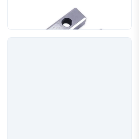
Kìm máy làm dây chuyền trang sức, dụng cụ chính
xác cho các thao tác lắp ráp và tạo hình dây chuyền.
Được chế tạo với biên dạng chính xác để tạo liên kết
TÌM HIỂU THÊM
dây chuyền đồng nhất trên vàng, bạc và đồng. C...