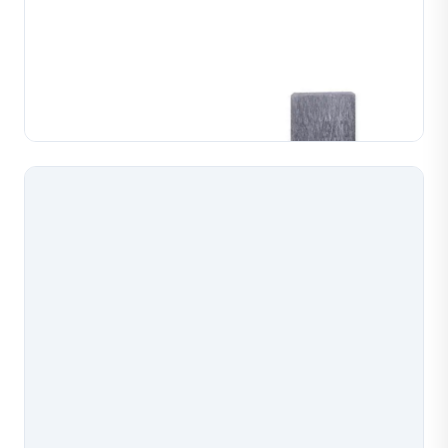
Kìm Dưới Máy Dệt Xích (Fico)
Bộ kìm thay thế phía dưới cho máy dệt xích Fico, được
sản xuất với dung sai chính xác để tạo xích ổn định.
Có sẵn nhiều cấu hình cỡ dây phù hợp với thiết lập
TÌM HIỂU THÊM
máy của bạn, có thể tùy chỉnh thông số the...