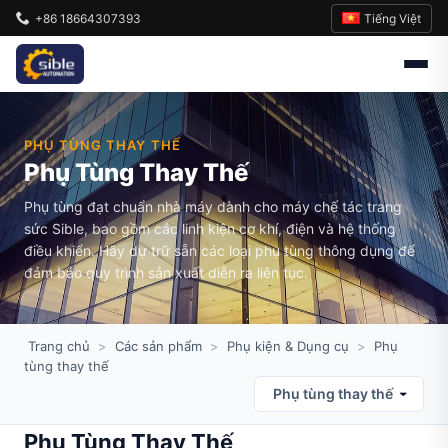
Tiếng Việt
+86 18664307393
PHỤ TÙNG THAY THẾ
Phụ Tùng Thay Thế
Phụ tùng đạt chuẩn nhà máy dành cho máy chế tác trang
sức Sible, bao gồm các linh kiện cơ khí, điện và hệ thống
điều khiển. Hãy dự trữ sẵn các loại phụ tùng thông dụng để
đảm bảo quy trình sản xuất diễn ra liên tục.
Trang chủ
>
Các sản phẩm
>
Phụ kiện & Dụng cụ
>
Phụ
tùng thay thế
Phụ tùng thay thế
Phụ Tùng Thay Thế