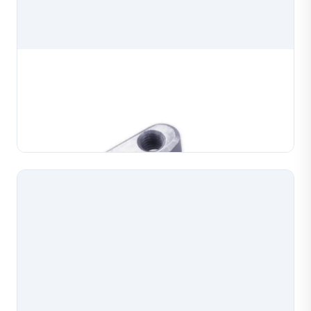
Kẹp Khuôn Máy Làm Dây Chuyền
Kẹp khuôn máy làm dây chuyền, phụ tùng chính xác
cho máy làm dây chuyền dùng trong sản xuất trang
sức. Được chế tạo theo thông số kỹ thuật chính xác
TÌM HIỂU THÊM
để kẹp chặt đáng tin cậy và hiệu suất tạo dây chuyề...